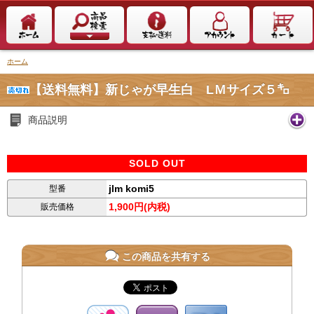
ホーム
【送料無料】新じゃが早生白 LＭサイズ５㌔
商品説明
SOLD OUT
jlm komi5
型番
1,900円(内税)
販売価格
この商品を共有する