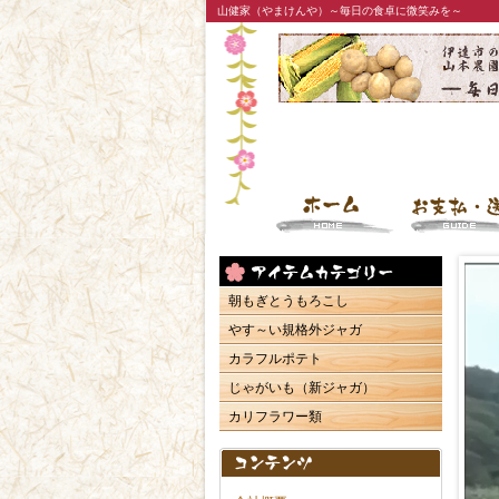
山健家（やまけんや）～毎日の食卓に微笑みを～
朝もぎとうもろこし
やす～い規格外ジャガ
カラフルポテト
じゃがいも（新ジャガ）
カリフラワー類