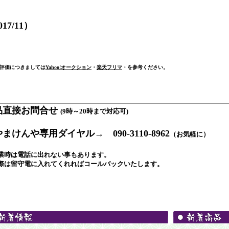
017/11）
評価につきましては
Yahoo!オークション
・
楽天フリマ
・
を参考ください。
品直接お問合せ
(9時～20時まで対応可)
やまけんや専用ダイヤル→ 090-3110-8962
（お気軽に）
業時は電話に出れない事もあります。
際は留守電に入れてくれればコールバックいたします。