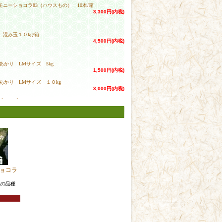
モニーショコラ83（ハウスもの） 10本/箱
3,300円(内税)
混み玉１０kg/箱
4,500円(内税)
あかり LMサイズ 5kg
1,500円(内税)
あかり LMサイズ １０kg
3,000円(内税)
ザンルビー ３ｋｇ
1,050円(内税)
ドークイーン 10ｋｇ
3,500円(内税)
ドークイーン ５ｋｇ
1,750円(内税)
ザンルビー 10ｋｇ
3,500円(内税)
ョコラ
ザンルビー ５ｋｇ
気の品種
1,750円(内税)
料無料】新じゃが早生白 Sサイズ１０㌔
2,000円(内税)