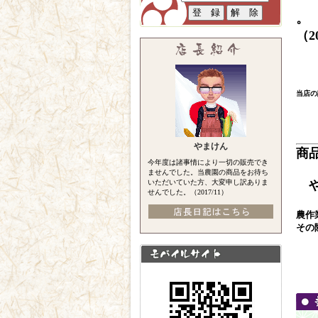
。
（2
当店の
やまけん
商
今年度は諸事情により一切の販売でき
ませんでした。当農園の商品をお待ち
いただいていた方、大変申し訳ありま
せんでした。（2017/11）
農作
その