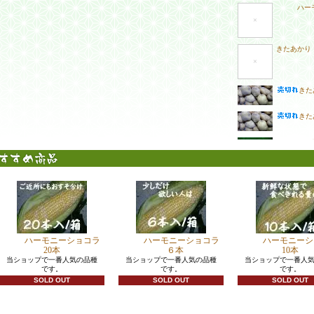
ハー
×
きたあかり 
×
きた
きた
ノー
シャ
シャ
ノー
ハーモニーショコラ
ハーモニーショコラ
ハーモニーシ
20本
６本
10本
ノー
当ショップで一番人気の品種
当ショップで一番人気の品種
当ショップで一番人
です。
です。
です。
SOLD OUT
SOLD OUT
SOLD OUT
【送
×