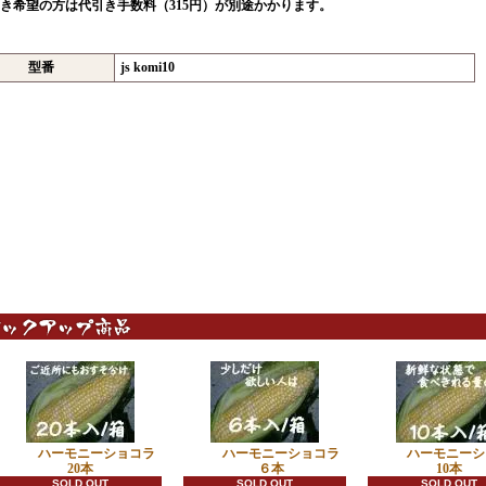
引き希望の方は代引き手数料（315円）が別途かかります。
型番
js komi10
ハーモニーショコラ
ハーモニーショコラ
ハーモニーシ
20本
６本
10本
SOLD OUT
SOLD OUT
SOLD OUT