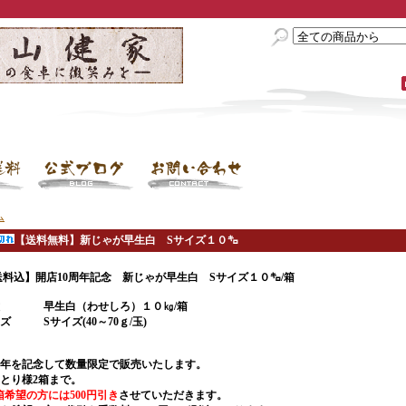
ム
【送料無料】新じゃが早生白 Sサイズ１０㌔
送料込】開店10周年記念 新じゃが早生白 Sサイズ１０㌔/箱
種 早生白（わせしろ）１０㎏/箱
ズ Sサイズ(40～70ｇ/玉)
0周年を記念して数量限定で販売いたします。
ひとり様2箱まで。
箱希望の方には500円引き
させていただきます。