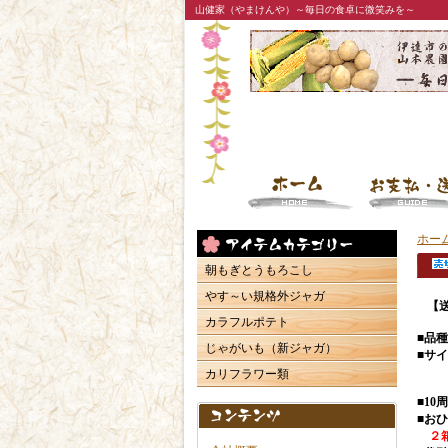
山健家（やまけんや）～毎日の食卓に微笑みを～
ホー
朝もぎとうもろこし
やす～い規格外ジャガ
【
カラフルポテト
■品
じゃがいも（新ジャガ）
■サイ
カリフラワー類
■1
■お
２