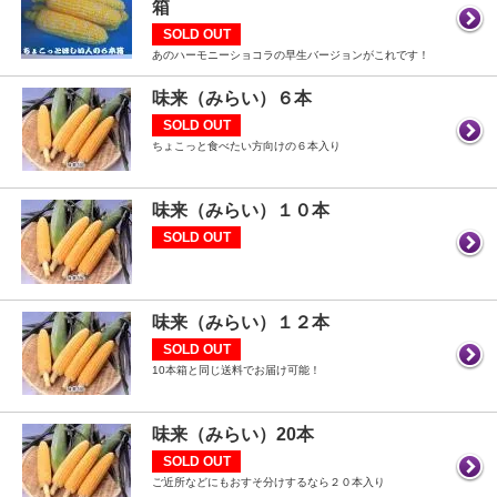
箱
SOLD OUT
あのハーモニーショコラの早生バージョンがこれです！
味来（みらい）６本
SOLD OUT
ちょこっと食べたい方向けの６本入り
味来（みらい）１０本
SOLD OUT
味来（みらい）１２本
SOLD OUT
10本箱と同じ送料でお届け可能！
味来（みらい）20本
SOLD OUT
ご近所などにもおすそ分けするなら２０本入り