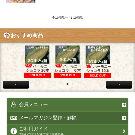
全10商品中 / 1-10商品
おすすめ商品
ハーモニー
ハーモニー
ハーモニー
ショコラ 20本
ショコラ ６本
ショコラ 10本
SOLD OUT
SOLD OUT
SOLD OUT
<
>
会員メニュー
メールマガジン登録・解除
ご利用ガイド
支払い方法 / 配送方法 / 会社概要