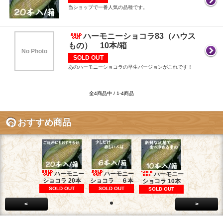
当ショップで一番人気の品種です。
ハーモニーショコラ83（ハウス
もの） 10本/箱
No Photo
SOLD OUT
あのハーモニーショコラの早生バージョンがこれです！
全4商品中 / 1-4商品
おすすめ商品
ハーモニー
ハーモニー
ハーモニー
ショコラ 20本
ショコラ ６本
ショコラ 10本
SOLD OUT
SOLD OUT
SOLD OUT
<
>