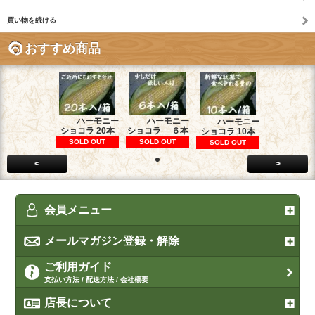
買い物を続ける
おすすめ商品
ハーモニー
ハーモニー
ハーモニー
ショコラ 20本
ショコラ ６本
ショコラ 10本
SOLD OUT
SOLD OUT
SOLD OUT
<
>
会員メニュー
メールマガジン登録・解除
ご利用ガイド
支払い方法 / 配送方法 / 会社概要
店長について