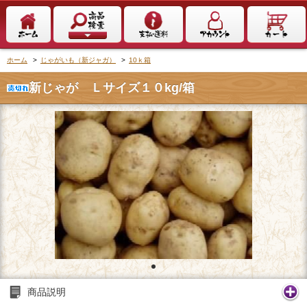
ホーム
>
じゃがいも（新ジャガ）
>
10ｋ箱
新じゃが Ｌサイズ１０kg/箱
商品説明