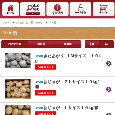
ホーム
>
じゃがいも（新ジャガ）
>
10ｋ箱
10ｋ箱
おすすめ順
価格順
新着順
きたあかり LMサイズ １０k
g
SOLD OUT
新じゃが ２Ｌサイズ１０kg/
箱
SOLD OUT
新じゃが Ｌサイズ１０kg/箱
SOLD OUT