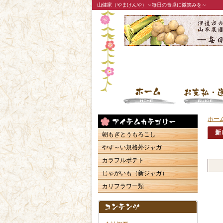
山健家（やまけんや）～毎日の食卓に微笑みを～
ホー
新
朝もぎとうもろこし
やす～い規格外ジャガ
カラフルポテト
じゃがいも（新ジャガ）
カリフラワー類