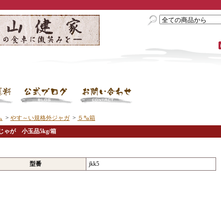
ム
>
やす～い規格外ジャガ
>
５㌔箱
じゃが 小玉品5kg/箱
型番
jkk5