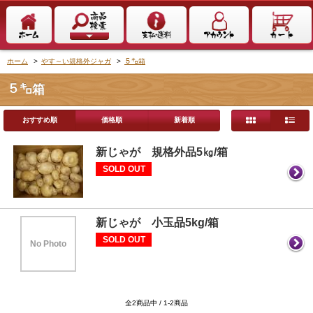
ホーム
>
やす～い規格外ジャガ
>
５㌔箱
５㌔箱
おすすめ順
価格順
新着順
新じゃが 規格外品5㎏/箱
SOLD OUT
新じゃが 小玉品5kg/箱
SOLD OUT
No Photo
全2商品中 / 1-2商品